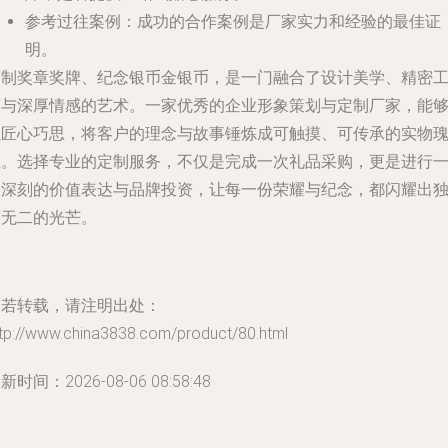
参考过往案例
：成功的合作案例是厂家实力和经验的最佳证
明。
定制奖章奖牌、纪念银币金银币，是一门融合了设计美学、精密
艺与深厚情感的艺术。一家优秀的企业形象策划与定制厂家，能
以匠心巧思，将客户的理念与故事锤炼成可触摸、可传承的实物
宝。选择专业的定制服务，不仅是完成一次礼品采购，更是进行
次深刻的价值表达与品牌投资，让每一份荣耀与纪念，都闪耀出
一无二的光芒。
如若转载，请注明出处：
ttp://www.china3838.com/product/80.html
新时间：2026-08-06 08:58:48