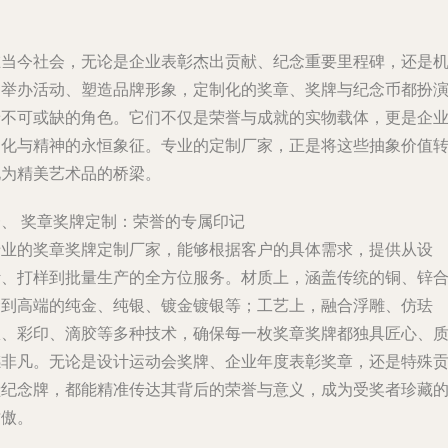
在当今社会，无论是企业表彰杰出贡献、纪念重要里程碑，还是
构举办活动、塑造品牌形象，定制化的奖章、奖牌与纪念币都扮
着不可或缺的角色。它们不仅是荣誉与成就的实物载体，更是企
文化与精神的永恒象征。专业的定制厂家，正是将这些抽象价值
化为精美艺术品的桥梁。
一、 奖章奖牌定制：荣誉的专属印记
专业的奖章奖牌定制厂家，能够根据客户的具体需求，提供从设
计、打样到批量生产的全方位服务。材质上，涵盖传统的铜、锌
金到高端的纯金、纯银、镀金镀银等；工艺上，融合浮雕、仿珐
琅、彩印、滴胶等多种技术，确保每一枚奖章奖牌都独具匠心、
感非凡。无论是设计运动会奖牌、企业年度表彰奖章，还是特殊
献纪念牌，都能精准传达其背后的荣誉与意义，成为受奖者珍藏
骄傲。