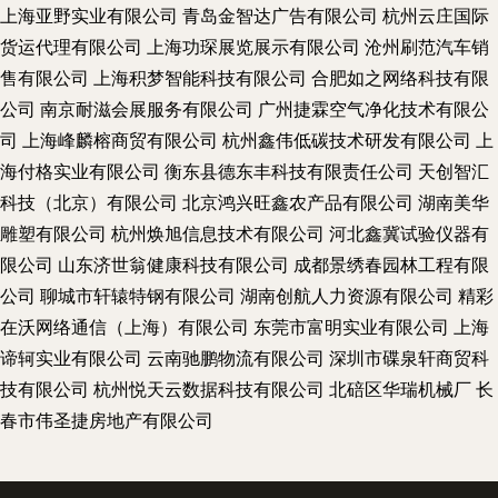
上海亚野实业有限公司
青岛金智达广告有限公司
杭州云庄国际
货运代理有限公司
上海功琛展览展示有限公司
沧州刷范汽车销
售有限公司
上海积梦智能科技有限公司
合肥如之网络科技有限
公司
南京耐滋会展服务有限公司
广州捷霖空气净化技术有限公
司
上海峰麟榕商贸有限公司
杭州鑫伟低碳技术研发有限公司
上
海付格实业有限公司
衡东县德东丰科技有限责任公司
天创智汇
科技（北京）有限公司
北京鸿兴旺鑫农产品有限公司
湖南美华
雕塑有限公司
杭州焕旭信息技术有限公司
河北鑫冀试验仪器有
限公司
山东济世翁健康科技有限公司
成都景绣春园林工程有限
公司
聊城市轩辕特钢有限公司
湖南创航人力资源有限公司
精彩
在沃网络通信（上海）有限公司
东莞市富明实业有限公司
上海
谛轲实业有限公司
云南驰鹏物流有限公司
深圳市碟泉轩商贸科
技有限公司
杭州悦天云数据科技有限公司
北碚区华瑞机械厂
长
春市伟圣捷房地产有限公司