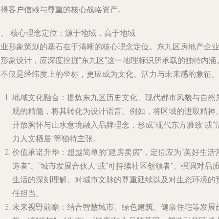
赢得客户信赖与尊重的核心战略资产。
一、 核心理念定位：源于地域，高于地域
企业形象策划的基石在于清晰的核心理念定位。东九区房地产企
的形象设计，应深度挖掘“东九区”这一地理标识所承载的独特内涵
这不仅是经纬度上的坐标，更应成为文化、活力与未来感的象征
地域文化融合
：提炼东九区历史文化、现代都市风貌与自然
观的精髓，将其转化为设计语言。例如，将区域的进取精神
开放胸怀与山水意境融入品牌理念，形成“现代东方雅致”或“
力人文栖居”等独特主张。
价值承诺升华
：超越简单的“建房卖房”，定位应为“美好生活
造者”、“城市发展合伙人”或“可持续社区创领者”。强调对品
生活的深刻理解、对城市文脉的尊重延续以及对生态环境的
任担当。
未来视野前瞻
：结合智慧城市、绿色建筑、健康住宅等发展