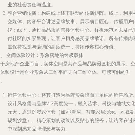
业的社会责任与温度。
整合营销传播
：构建线上线下联动的传播矩阵。线上，利用
交媒体、内容平台讲述品牌故事、展示项目匠心、传播用户
碑；线下，通过高品质的售楼体验中心、样板示范区以及已
付社区的实景呈现，让客户切身感受品牌承诺。所有传播内
需保持视觉与语调的高度统一，持续传递核心价值。
四、 空间体验设计：形象落地的终极载体
对于房地产企业而言，实体空间是其产品与品牌最直接的展示。
间体验设计是企业形象从二维平面走向三维立体、可感可触的升
华。
销售体验中心
：将其打造为品牌形象馆而非单纯的销售场所
设计风格需与品牌VIS高度统一，融入艺术、科技与地域文
元素，通过沉浸式体验（如VR看房、智能家居演示、区域发
规划沙盘）、精心策划的动线以及贴心的服务，让访客在过
中深刻感知品牌理念与实力。