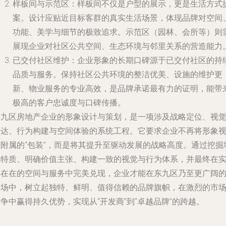
样板间与示范区
：样板间不仅是户型的展示，更是生活方式
案。设计应贴近目标客群的真实生活场景，体现品牌对空间
功能、美学与细节的极致追求。示范区（园林、会所等）则
展现企业对社区公共空间、生态环境与邻里关系的营造能力
已交付社区维护
：企业形象的长期口碑源于已交付社区的持
品质与服务。保持社区公共环境的整洁优美、设施的维护更
新、物业服务的专业高效，是品牌承诺最有力的证明，能带
极高的客户忠诚度与口碑传播。
东九区房地产企业的形象设计与策划，是一项涉及战略定位、视
传达、行为构建与空间体验的系统工程。它要求企业不再将形象
为附属的“包装”，而是将其提升至驱动发展的战略高度。通过挖掘
域特质、明确价值主张、构建一致的视觉与行为体系，并最终在
实在在的空间与服务中完美兑现，企业才能在东九区乃至更广阔
市场中，树立起独特、鲜明、值得信赖的品牌旗帜，在激烈的市
争中赢得持久优势，实现从“开发商”到“卓越品牌”的跨越。