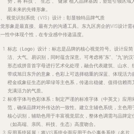
势，将“科技”、“生态”、“健康”植入品牌基因，塑造引领区域
居未来的先锋形象。
、 视觉识别系统（VIS）设计：彰显独特品牌气质
视觉形象是最直接、最有力的沟通工具。东九区房企的VIS设计需
统一性中体现个性，在专业感中传递温度。
标志（Logo）设计
：标志是品牌的核心视觉符号。设计应简
洁、大气、易识别，同时蕴含深意。可考虑将“东”、“九”的汉
形态或拼音首字母进行艺术化处理，融合代表建筑、山水、
带或旭日东升的意象，色彩上可选择稳重的深蓝、体现活力
橙金或象征生态的翠绿等主色系，传递出稳健、值得信赖而
充满活力的气质。
标准字体与色彩体系
：制定严谨的标准字体（中英文）应用
范，确保品牌对外传达的一致性。建立主辅色系统，主色用
核心识别，辅助色用于丰富视觉层次，整体色调需与品牌定
（如高端、亲民、科技、生态）高度吻合。
应用系统延展
：将VIS系统全面应用于办公事务系统（名片