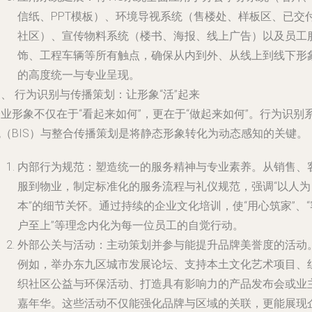
信纸、PPT模板）、环境导视系统（售楼处、样板区、已交
社区）、宣传物料系统（楼书、海报、线上广告）以及员工
饰、工程车辆等所有触点，确保从内到外、从线上到线下形
的高度统一与专业呈现。
、 行为识别与传播策划：让形象“活”起来
业形象不仅在于“看起来如何”，更在于“做起来如何”。行为识别
统（BIS）与整合传播策划是将静态形象转化为动态感知的关键。
内部行为规范
：塑造统一的服务精神与专业素养。从销售、
服到物业，制定标准化的服务流程与礼仪规范，强调“以人为
本”的细节关怀。通过持续的企业文化培训，使“用心筑家”、“
户至上”等理念内化为每一位员工的自觉行动。
外部公关与活动
：主动策划并参与能提升品牌美誉度的活动
例如，举办东九区城市发展论坛、支持本土文化艺术项目、
织社区公益与环保活动、打造具有影响力的产品发布会或业
嘉年华。这些活动不仅能强化品牌与区域的关联，更能展现